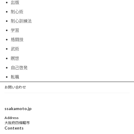
出版
制心術
制心訓練法
学習
格闘技
武術
瞑想
自己啓発
転職
お問い合わせ
ssakamoto.jp
Address
大阪府四條畷市
Contents