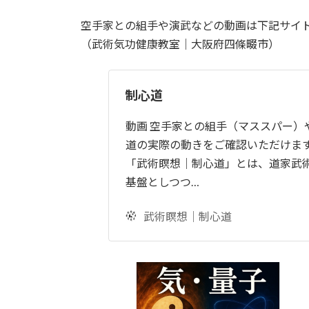
空手家との組手や演武などの動画は下記サイ
（武術気功健康教室｜大阪府四條畷市）
制心道
動画 空手家との組手（マススパー）
道の実際の動きをご確認いただけます
「武術瞑想｜制心道」とは、道家武
基盤としつつ…
武術瞑想｜制心道