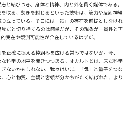
意志と結びつき、身体と精神、内と外を貫く媒体である。
先を取る、動きを封じるといった技術は、筋力や反射神経
成り立っている。そこには「気」の存在を前提としなけれ
錯覚だと切り捨てるのは簡単だが、その現象が一貫性と再
果的実在や観測可能性が介在しているはずだ。
知を正確に捉える枠組みを広げる営みではないか。今、
たな科学の地平を開きつつある。オカルトとは、未だ科学
すぎないかもしれない。我々はいま、「気」と量子をつな
は、心と物質、主観と客観が分かちがたく結ばれた、より