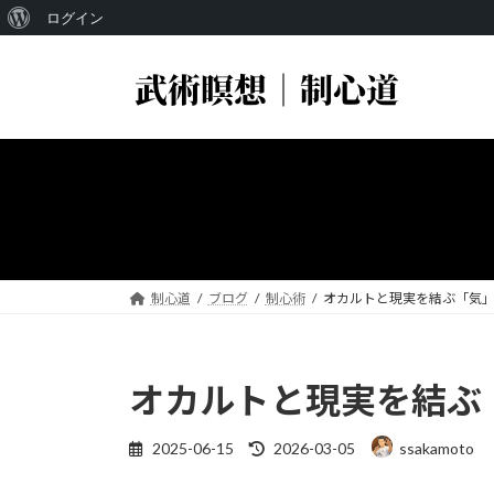
WordPress
ログイン
コ
ナ
に
ン
ビ
つ
テ
ゲ
い
ン
ー
ツ
シ
て
へ
ョ
ス
ン
キ
に
ッ
移
プ
動
制心道
ブログ
制心術
オカルトと現実を結ぶ「気
オカルトと現実を結ぶ
最
2025-06-15
2026-03-05
ssakamoto
終
更