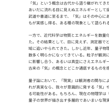
「気」という概念は古代から語り継がれてき
新
日
あいだに流れる目に見えぬエネルギーとして
時
武道や書道に至るまで、「気」はその中心に
:
もが実感し得る、ある種の現象として語られ
一方で、近代科学は物質とエネルギーを数量
た。その結果として、目に見えず、測定器で
域に追いやられてきた。しかし近年、量子物
数多く明らかになってきている。粒子が観測
に影響し合う、あるいは真空にさえエネルギ
古来の「気」の概念とどこか通底するものを
量子論において、「現実」は観測者の関与に
れが真実なら、我々が意識的に発する「気」
る可能性がある。もちろん、現在の物理学は
量子の世界が描き出す多層的であいまいな現