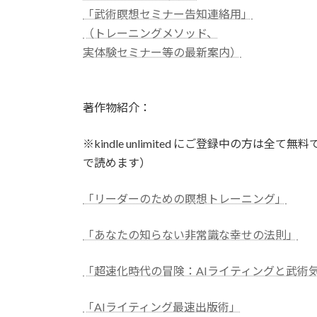
「武術瞑想セミナー告知連絡用」
（トレーニングメソッド、
実体験セミナー等の最新案内）
著作物紹介：
※kindle unlimited にご登録中の方
で読めます）
「リーダーのための瞑想トレーニング」
「あなたの知らない非常識な幸せの法則」
「超速化時代の冒険：AIライティングと武術
「AIライティング最速出版術」