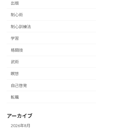
出版
制心術
制心訓練法
学習
格闘技
武術
瞑想
自己啓発
転職
アーカイブ
2026年8月