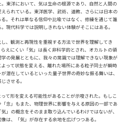
た。東洋において、気は生命の根源であり、自然と人間の
捉えられている。東洋医学、武術、道教、さらには日本の
ある。それは単なる信仰や比喩ではなく、修練を通じて誰
る。現代科学では説明しきれない体験がそこにはある。
化し、観測と再現性を重視する方法で世界を理解してき
とらえにくい「気」は長く非科学的とされ、オカルトの領
理学の発展とともに、我々の常識では理解できない現象が
によって状態を変える、離れた場所にある粒子同士が瞬時
ーが潜在しているといった量子世界の奇妙な振る舞いは、
感じさせる。
よって形を変える可能性があることが示唆された。もしこ
や「念」もまた、物理世界に影響を与える原因の一部であ
「気」の概念をそのまま取り込んでいるわけではないが、
実像は、「気」が存在する余地を広げつつある。