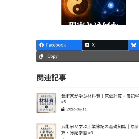
Facebook
X
Copy
関連記事
武術家が学ぶ材料費｜原価計算・簿記
#5
2026-06-11
武術家が学ぶ工業簿記の基礎知識｜原
算・簿記学習 #3