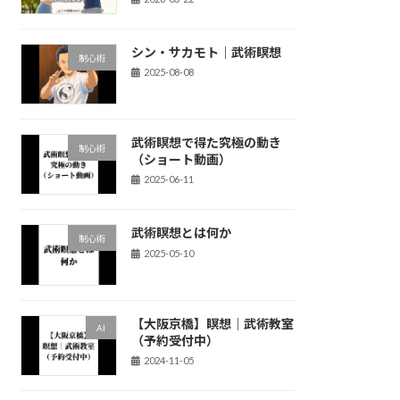
シン・サカモト｜武術瞑想
制心術
2025-08-08
武術瞑想で得た究極の動き
制心術
（ショート動画）
2025-06-11
武術瞑想とは何か
制心術
2025-05-10
【大阪京橋】瞑想｜武術教室
AI
（予約受付中）
2024-11-05