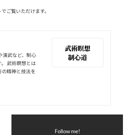
トでご覧いただけます。
や演武など、制心
。 武術瞑想とは
術の精神と技法を
Follow me!