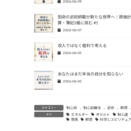
2026-06-09
知命の武術師範が新たな世界へ｜原価
算・簿記2級に挑む #1
2026-06-07
収入ではなく粗利で考える
2026-06-05
あなたはまだ本当の自分を知らない
2026-06-03
制心術
、
制心訓練法
、
武術
、
瞑想
カテゴリー
エネルギー
オカルト
制心道
タグ
現実
瞑想
科学とスピリチュ