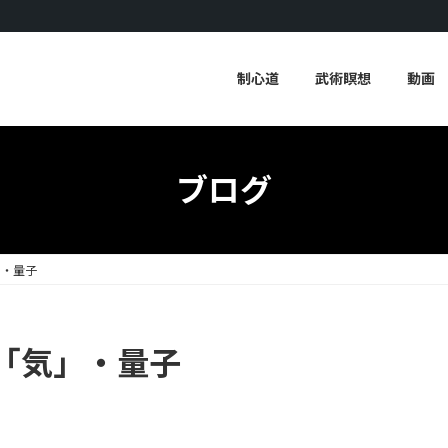
制心道
武術瞑想
動画
ブログ
」・量子
「気」・量子