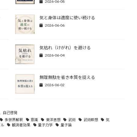
2026-06-08
計
気と身体は適度に使い続ける
2026-06-06
気枯れ（けがれ）を避ける
2026-06-04
無理無駄を省き本質を捉える
2026-06-02
、
自己啓発
多世界解釈
意識
東洋思想
武術
武術瞑想
気
アル
観測者効果
量子力学
量子論