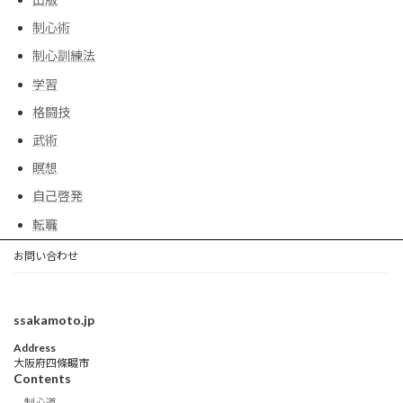
制心術
制心訓練法
学習
格闘技
武術
瞑想
自己啓発
転職
お問い合わせ
ssakamoto.jp
Address
大阪府四條畷市
Contents
制心道