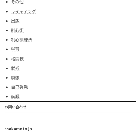
その他
ライティング
出版
制心術
制心訓練法
学習
格闘技
武術
瞑想
自己啓発
転職
お問い合わせ
ssakamoto.jp