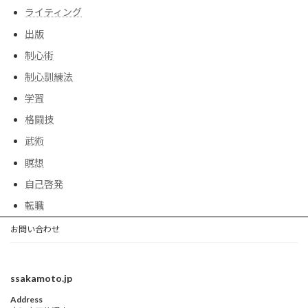
ライティング
出版
制心術
制心訓練法
学習
格闘技
武術
瞑想
自己啓発
転職
お問い合わせ
ssakamoto.jp
Address