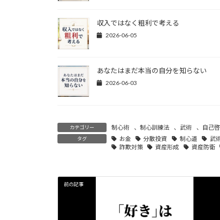
収入ではなく粗利で考える
2026-06-05
あなたはまだ本当の自分を知らない
2026-06-03
制心術
、
制心訓練法
、
武術
、
自己啓
カテゴリー
お金
分散投資
制心道
武
タグ
詐欺対策
資産形成
資産防衛
前の記事