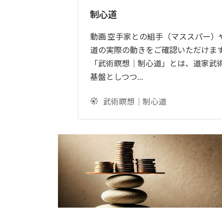
制心道
動画 空手家との組手（マススパー）
道の実際の動きをご確認いただけます
「武術瞑想｜制心道」とは、道家武
基盤としつつ…
武術瞑想｜制心道