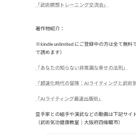
「武術瞑想トレーニング交流会」
著作物紹介：
※kindle unlimited にご登録中の方
で読めます）
「あなたの知らない非常識な幸せの法則」
「超速化時代の冒険：AIライティングと武術
「AIライティング最速出版術」
空手家との組手や演武などの動画は下記サイ
（武術気功健康教室｜大阪府四條畷市）