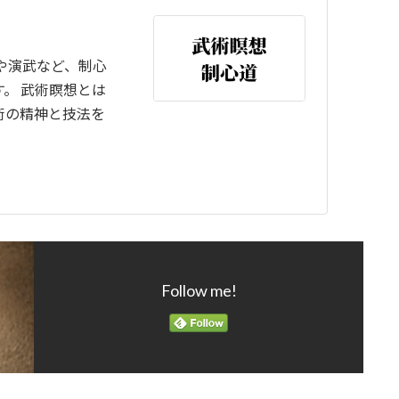
や演武など、制心
。 武術瞑想とは
術の精神と技法を
Follow me!