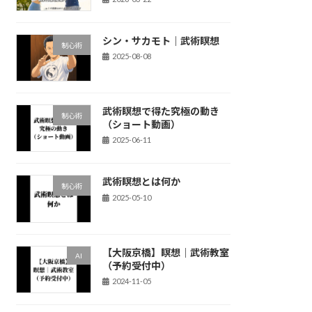
シン・サカモト｜武術瞑想
制心術
2025-08-08
武術瞑想で得た究極の動き
制心術
（ショート動画）
2025-06-11
武術瞑想とは何か
制心術
2025-05-10
【大阪京橋】瞑想｜武術教室
AI
（予約受付中）
2024-11-05