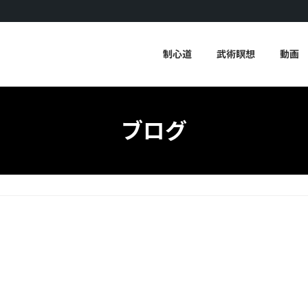
制心道
武術瞑想
動画
ブログ