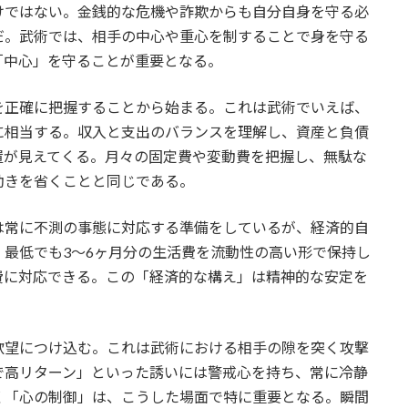
けではない。金銭的な危機や詐欺からも自分自身を守る必
だ。武術では、相手の中心や重心を制することで身を守る
「中心」を守ることが重要となる。
を正確に把握することから始まる。これは武術でいえば、
に相当する。収入と支出のバランスを理解し、資産と負債
置が見えてくる。月々の固定費や変動費を把握し、無駄な
動きを省くことと同じである。
は常に不測の事態に対応する準備をしているが、経済的自
最低でも3〜6ヶ月分の生活費を流動性の高い形で保持し
費に対応できる。この「経済的な構え」は精神的な安定を
欲望につけ込む。これは武術における相手の隙を突く攻撃
で高リターン」といった誘いには警戒心を持ち、常に冷静
く「心の制御」は、こうした場面で特に重要となる。瞬間