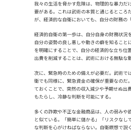
我々の生活を脅かす危険は、物理的な暴力だ
新
日
要がある。これは武術の本質と通じるところ
時
が、経済的な自衛においても、自分の財務の
:
経済的自衛の第一歩は、自分自身の財務状況
自分の姿勢の良し悪しや動きの癖を知ること
を明確にすることで、自分の経済的な立ち位
出費を削減することは、武術における無駄な
次に、緊急時のための備えが必要だ。武術で
衛でも同様に、緊急資金の確保が重要なのだ。
ておくことで、突然の収入減少や予期せぬ出
もたらし、冷静な判断を可能にする。
多くの詐欺や不正な金融商品は、人の弱みや
と似ている。「簡単に儲かる」「リスクなし
な判断を心がけねばならない。自衛瞑想で説