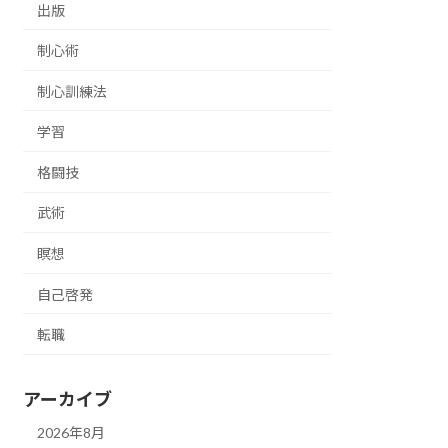
出版
制心術
制心訓練法
学習
格闘技
武術
瞑想
自己啓発
転職
アーカイブ
2026年8月