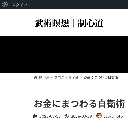
WordPress
ログイン
コ
ナ
に
ン
ビ
つ
テ
ゲ
い
ン
ー
ツ
シ
て
へ
ョ
ス
ン
キ
に
ッ
移
プ
動
制心道
ブログ
制心術
お金にまつわる自衛術
お金にまつわる自衛術
最
2025-03-15
2026-03-28
ssakamoto
終
更