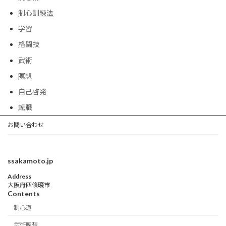
制心訓練法
学習
格闘技
武術
瞑想
自己啓発
転職
お問い合わせ
ssakamoto.jp
Address
大阪府四條畷市
Contents
制心道
武術瞑想