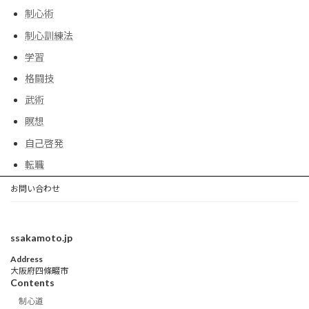
制心術
制心訓練法
学習
格闘技
武術
瞑想
自己啓発
転職
お問い合わせ
ssakamoto.jp
Address
大阪府四條畷市
Contents
制心道