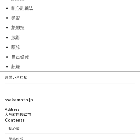
制心訓練法
学習
格闘技
武術
瞑想
自己啓発
転職
お問い合わせ
ssakamoto.jp
Address
大阪府四條畷市
Contents
制心道
武術瞑想