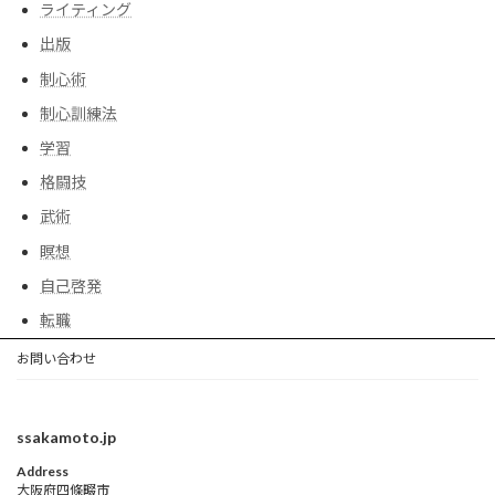
ライティング
出版
制心術
制心訓練法
学習
格闘技
武術
瞑想
自己啓発
転職
お問い合わせ
ssakamoto.jp
Address
大阪府四條畷市