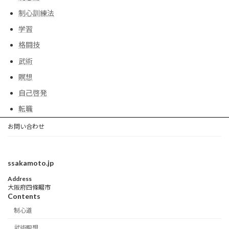
制心訓練法
学習
格闘技
武術
瞑想
自己啓発
転職
お問い合わせ
ssakamoto.jp
Address
大阪府四條畷市
Contents
制心道
武術瞑想