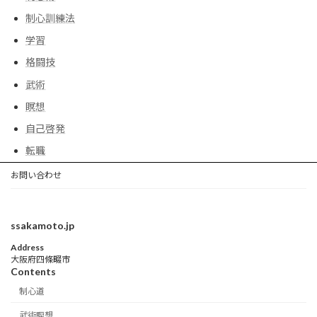
制心訓練法
学習
格闘技
武術
瞑想
自己啓発
転職
お問い合わせ
ssakamoto.jp
Address
大阪府四條畷市
Contents
制心道
武術瞑想