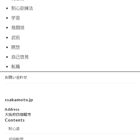
制心訓練法
学習
格闘技
武術
瞑想
自己啓発
転職
お問い合わせ
ssakamoto.jp
Address
大阪府四條畷市
Contents
制心道
武術瞑想