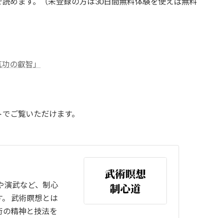
は全て無料で読めます。（未登録の方は30日間無料体験を使えば無料
気功の叡智」
トでご覧いただけます。
や演武など、制心
。 武術瞑想とは
術の精神と技法を