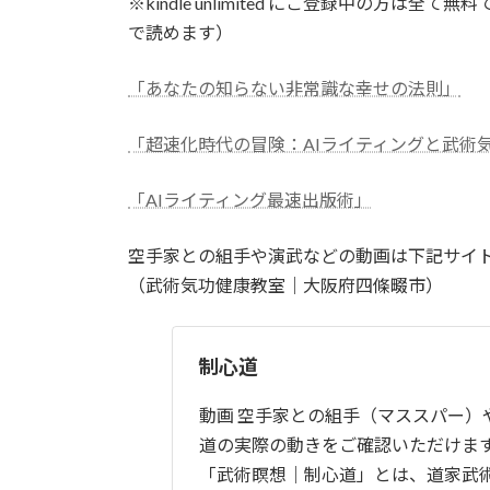
※kindle unlimited にご登録中の方
で読めます）
「あなたの知らない非常識な幸せの法則」
「超速化時代の冒険：AIライティングと武術
「AIライティング最速出版術」
空手家との組手や演武などの動画は下記サイ
（武術気功健康教室｜大阪府四條畷市）
制心道
動画 空手家との組手（マススパー）
道の実際の動きをご確認いただけます
「武術瞑想｜制心道」とは、道家武