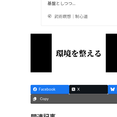
基盤としつつ…
武術瞑想｜制心道
Facebook
X
Copy
関連記事