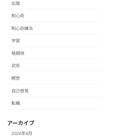
出版
制心術
制心訓練法
学習
格闘技
武術
瞑想
自己啓発
転職
アーカイブ
2026年8月