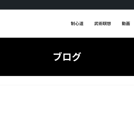
制心道
武術瞑想
動画
ブログ