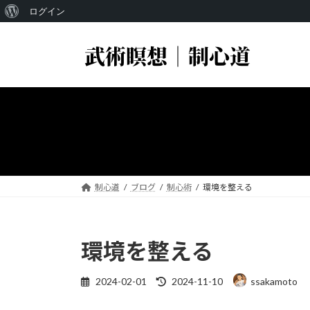
WordPress
ログイン
コ
ナ
に
ン
ビ
つ
テ
ゲ
い
ン
ー
ツ
シ
て
へ
ョ
ス
ン
キ
に
ッ
移
プ
動
制心道
ブログ
制心術
環境を整える
環境を整える
最
2024-02-01
2024-11-10
ssakamoto
終
更