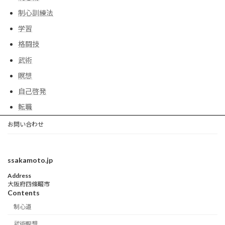
制心訓練法
学習
格闘技
武術
瞑想
自己啓発
転職
お問い合わせ
ssakamoto.jp
Address
大阪府四條畷市
Contents
制心道
武術瞑想