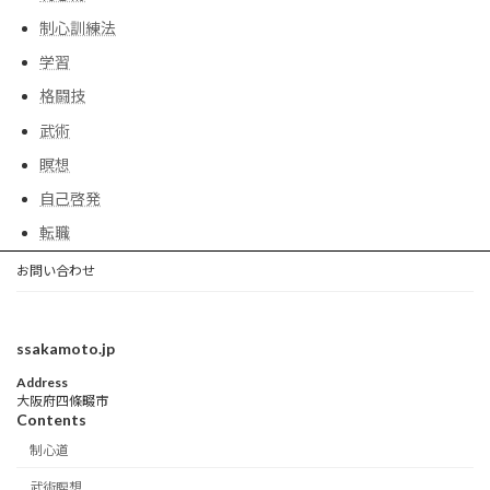
制心訓練法
学習
格闘技
武術
瞑想
自己啓発
転職
お問い合わせ
ssakamoto.jp
Address
大阪府四條畷市
Contents
制心道
武術瞑想