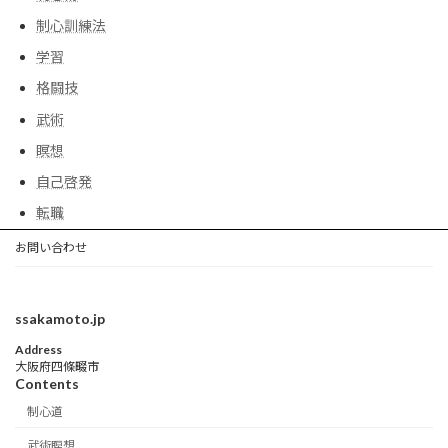
制心訓練法
学習
格闘技
武術
瞑想
自己啓発
転職
お問い合わせ
ssakamoto.jp
Address
大阪府四條畷市
Contents
制心道
武術瞑想