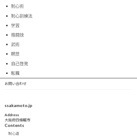
制心術
制心訓練法
学習
格闘技
武術
瞑想
自己啓発
転職
お問い合わせ
ssakamoto.jp
Address
大阪府四條畷市
Contents
制心道