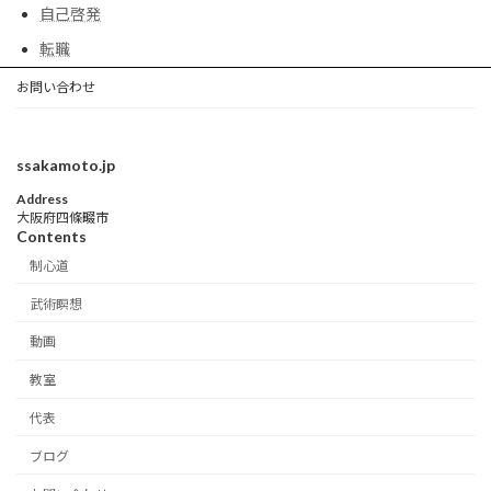
自己啓発
転職
お問い合わせ
ssakamoto.jp
Address
大阪府四條畷市
Contents
制心道
武術瞑想
動画
教室
代表
ブログ