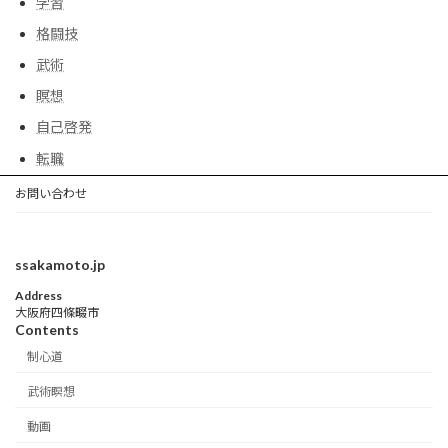
学習
格闘技
武術
瞑想
自己啓発
転職
お問い合わせ
ssakamoto.jp
Address
大阪府四條畷市
Contents
制心道
武術瞑想
動画