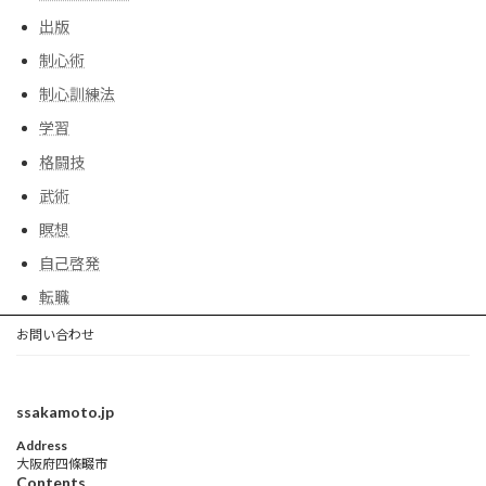
出版
制心術
制心訓練法
学習
格闘技
武術
瞑想
自己啓発
転職
お問い合わせ
ssakamoto.jp
Address
大阪府四條畷市
Contents