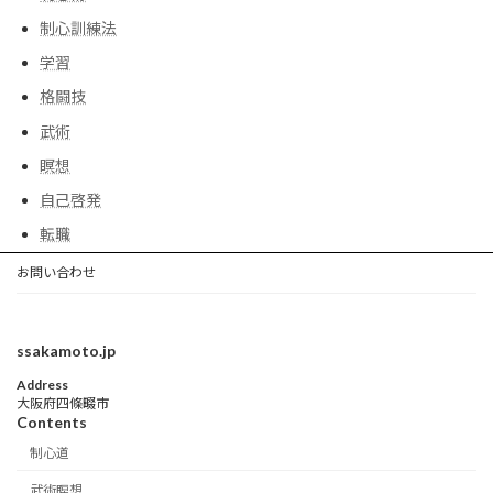
制心訓練法
学習
格闘技
武術
瞑想
自己啓発
転職
お問い合わせ
ssakamoto.jp
Address
大阪府四條畷市
Contents
制心道
武術瞑想