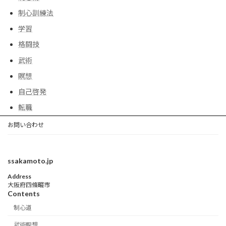
制心訓練法
学習
格闘技
武術
瞑想
自己啓発
転職
お問い合わせ
ssakamoto.jp
Address
大阪府四條畷市
Contents
制心道
武術瞑想