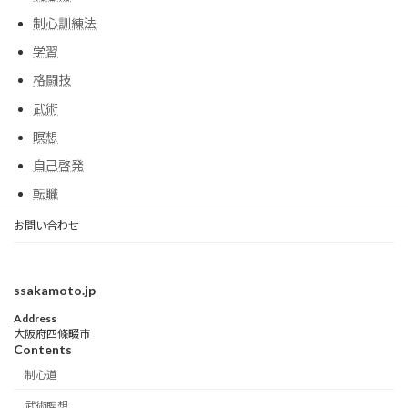
制心訓練法
学習
格闘技
武術
瞑想
自己啓発
転職
お問い合わせ
ssakamoto.jp
Address
大阪府四條畷市
Contents
制心道
武術瞑想