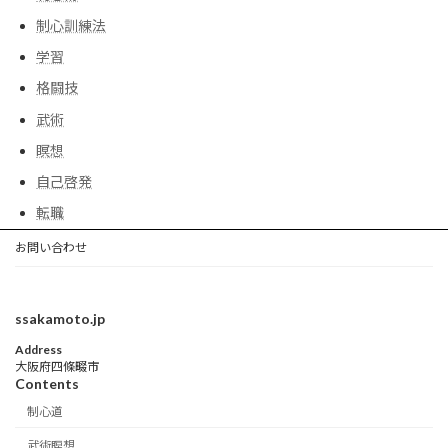
制心訓練法
学習
格闘技
武術
瞑想
自己啓発
転職
お問い合わせ
ssakamoto.jp
Address
大阪府四條畷市
Contents
制心道
武術瞑想