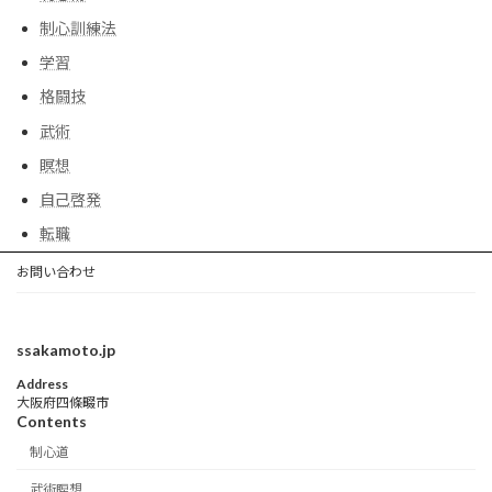
制心訓練法
学習
格闘技
武術
瞑想
自己啓発
転職
お問い合わせ
ssakamoto.jp
Address
大阪府四條畷市
Contents
制心道
武術瞑想