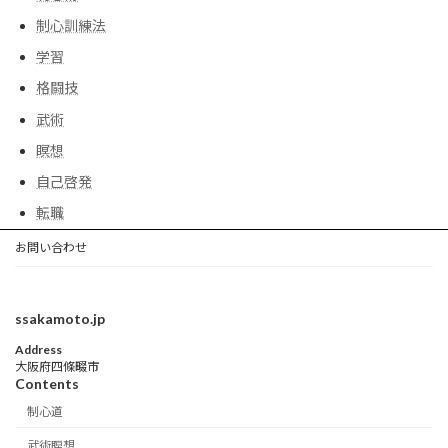
制心訓練法
学習
格闘技
武術
瞑想
自己啓発
転職
お問い合わせ
ssakamoto.jp
Address
大阪府四條畷市
Contents
制心道
武術瞑想