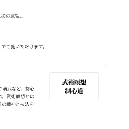
気功の叡智」
トでご覧いただけます。
や演武など、制心
。 武術瞑想とは
術の精神と技法を