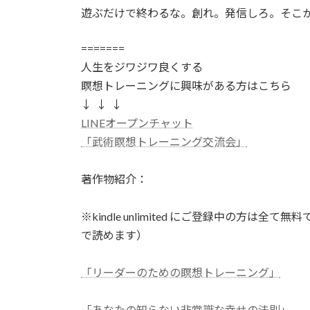
遊ぶだけで終わるな。創れ。発信しろ。そこ
=======
人生をジワジワ良くする
瞑想トレーニングに興味がある方はこちら
↓ ↓ ↓
LINEオープンチャット
「武術瞑想トレーニング交流会」
著作物紹介：
※kindle unlimited にご登録中の方
で読めます）
「リーダーのための瞑想トレーニング」
「あなたの知らない非常識な幸せの法則」