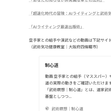
「超速化時代の冒険：AIライティングと武術
「AIライティング最速出版術」
空手家との組手や演武などの動画は下記サイ
（武術気功健康教室｜大阪府四條畷市）
制心道
動画 空手家との組手（マススパー）
道の実際の動きをご確認いただけます
「武術瞑想｜制心道」とは、道家武
基盤としつつ…
武術瞑想｜制心道