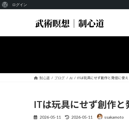
WordPress
ログイン
コ
ナ
に
ン
ビ
つ
テ
ゲ
い
ン
ー
ツ
シ
て
へ
ョ
ス
ン
キ
に
ッ
移
プ
動
制心道
ブログ
AI
ITは玩具にせず創作と発信に使え
ITは玩具にせず創作と
最
2026-05-11
2026-05-11
ssakamoto
終
更