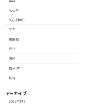
出版
制心術
制心訓練法
学習
格闘技
武術
瞑想
自己啓発
転職
アーカイブ
2026年8月