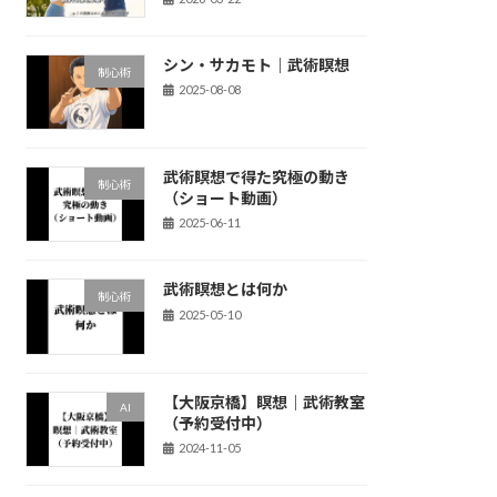
シン・サカモト｜武術瞑想
制心術
2025-08-08
武術瞑想で得た究極の動き
制心術
（ショート動画）
2025-06-11
武術瞑想とは何か
制心術
2025-05-10
【大阪京橋】瞑想｜武術教室
AI
（予約受付中）
2024-11-05