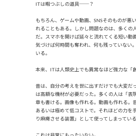
ITは暇つぶしの道具──？
新
日
時
もちろん、ゲームや動画、SNSそのものが悪
:
れることもある。しかし問題なのは、多くの人
だ。スマホを開けば延々と流れてくる短い動
気づけば何時間も奪われ、何も残っていない
いる。
本来、ITは人類史上でも異常なほど強力な「
昔は、自分の考えを世に出すだけでも大変だ
は高額な機材が必要だった。多くの人は「表
章も書ける。画像も作れる。動画も作れる。
あるいは極めて低コストで。それほどの力を
り麻痺させる装置」として使ってしまってい
これは非常にもったいない。