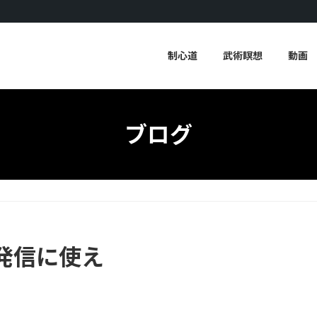
制心道
武術瞑想
動画
ブログ
発信に使え