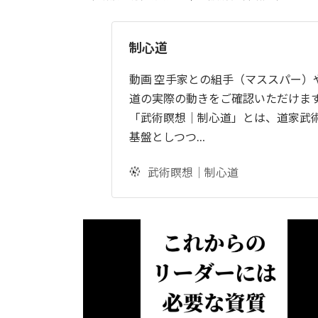
制心道
動画 空手家との組手（マススパー）
道の実際の動きをご確認いただけます
「武術瞑想｜制心道」とは、道家武
基盤としつつ…
武術瞑想｜制心道