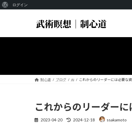
WordPress
ログイン
コ
ナ
に
ン
ビ
つ
テ
ゲ
い
ン
ー
ツ
シ
て
へ
ョ
ス
ン
キ
に
ッ
移
プ
動
制心道
ブログ
AI
これからのリーダーには必要な資
これからのリーダーに
最
2023-04-20
2024-12-18
ssakamoto
終
更