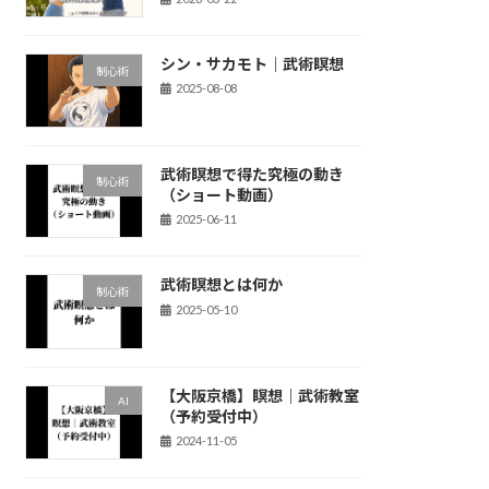
シン・サカモト｜武術瞑想
制心術
2025-08-08
武術瞑想で得た究極の動き
制心術
（ショート動画）
2025-06-11
武術瞑想とは何か
制心術
2025-05-10
【大阪京橋】瞑想｜武術教室
AI
（予約受付中）
2024-11-05