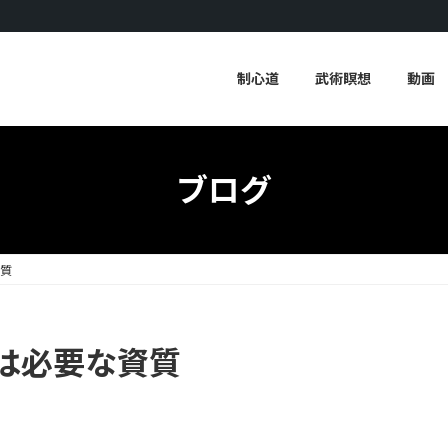
制心道
武術瞑想
動画
ブログ
質
は必要な資質