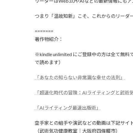
リーダーはWeb3.0やAIなどの最新情報に
つまり「温故知新」こそ、これからのリーダ
=======
著作物紹介：
※kindle unlimited にご登録中の方
で読めます）
「あなたの知らない非常識な幸せの法則」
「超速化時代の冒険：AIライティングと武術
「AIライティング最速出版術」
空手家との組手や演武などの動画は下記サイ
（武術気功健康教室｜大阪府四條畷市）