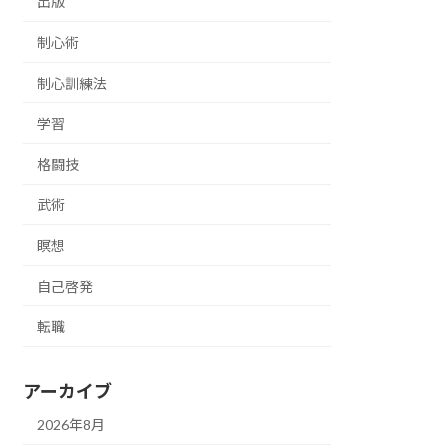
出版
制心術
制心訓練法
学習
格闘技
武術
瞑想
自己啓発
転職
アーカイブ
2026年8月