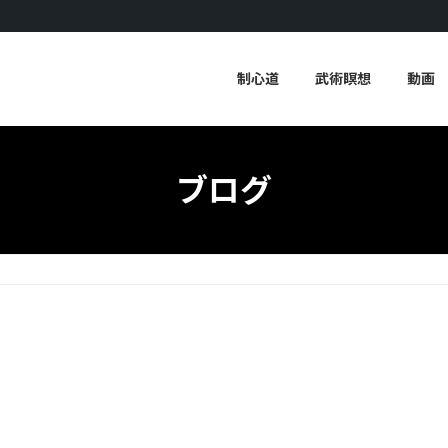
制心道
武術瞑想
動画
ブログ