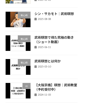
シン・サカモト｜武術瞑想
制心術
2025-08-08
武術瞑想で得た究極の動き
制心術
（ショート動画）
2025-06-11
武術瞑想とは何か
制心術
2025-05-10
【大阪京橋】瞑想｜武術教室
AI
（予約受付中）
2024-11-05