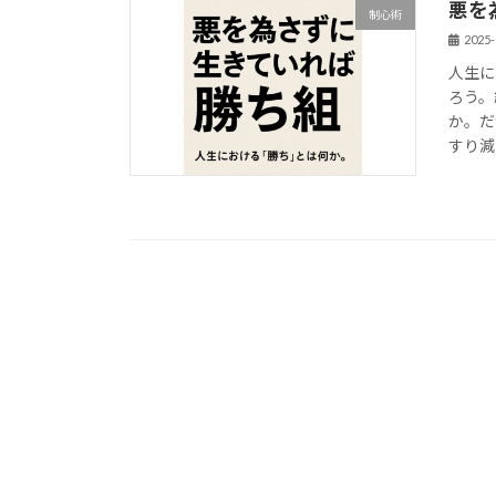
悪を
制心術
2025-
人生に
ろう。
か。だ
すり減