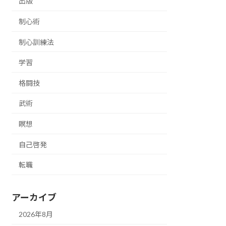
出版
制心術
制心訓練法
学習
格闘技
武術
瞑想
自己啓発
転職
アーカイブ
2026年8月