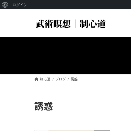
WordPress
ログイン
コ
ナ
に
ン
ビ
つ
テ
ゲ
い
ン
ー
ツ
シ
て
へ
ョ
ス
ン
キ
に
ッ
移
プ
動
制心道
ブログ
誘惑
誘惑