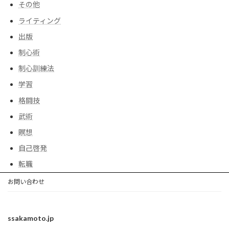
その他
ライティング
出版
制心術
制心訓練法
学習
格闘技
武術
瞑想
自己啓発
転職
お問い合わせ
ssakamoto.jp