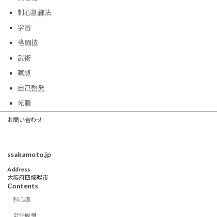
制心訓練法
学習
格闘技
武術
瞑想
自己啓発
転職
お問い合わせ
ssakamoto.jp
Address
大阪府四條畷市
Contents
制心道
武術瞑想