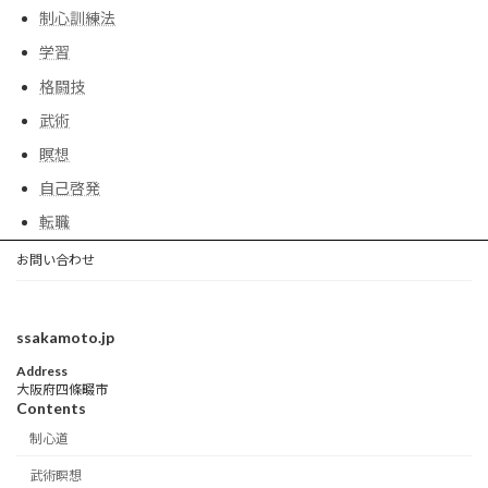
制心訓練法
学習
格闘技
武術
瞑想
自己啓発
転職
お問い合わせ
ssakamoto.jp
Address
大阪府四條畷市
Contents
制心道
武術瞑想