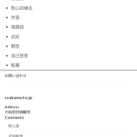
制心訓練法
学習
格闘技
武術
瞑想
自己啓発
転職
お問い合わせ
ssakamoto.jp
Address
大阪府四條畷市
Contents
制心道
武術瞑想