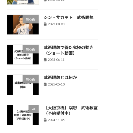
シン・サカモト｜武術瞑想
制心術
2025-08-08
武術瞑想で得た究極の動き
制心術
（ショート動画）
2025-06-11
武術瞑想とは何か
制心術
2025-05-10
【大阪京橋】瞑想｜武術教室
AI
（予約受付中）
2024-11-05