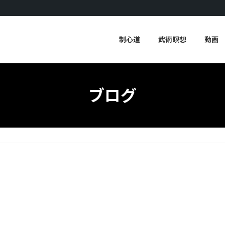
制心道
武術瞑想
動画
ブログ