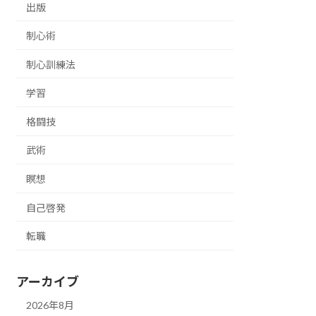
出版
制心術
制心訓練法
学習
格闘技
武術
瞑想
自己啓発
転職
アーカイブ
2026年8月