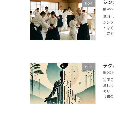
シン
制心術
2025-
武術は
シンプ
となく
くほど
テク
制心術
2023-
道家思
激しく
あり、
り様の