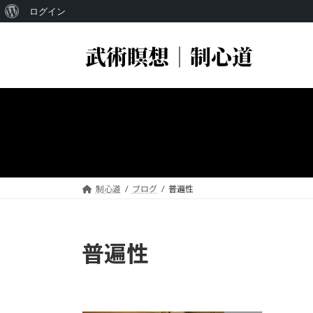
WordPress
ログイン
コ
ナ
に
ン
ビ
つ
テ
ゲ
い
ン
ー
ツ
シ
て
へ
ョ
ス
ン
キ
に
ッ
移
プ
動
制心道
ブログ
普遍性
普遍性