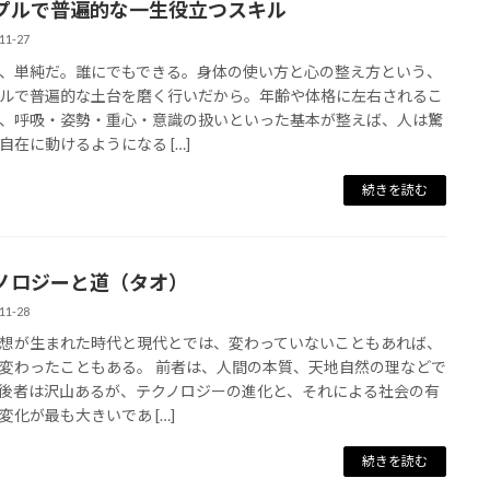
プルで普遍的な一生役立つスキル
11-27
、単純だ。誰にでもできる。身体の使い方と心の整え方という、
ルで普遍的な土台を磨く行いだから。年齢や体格に左右されるこ
、呼吸・姿勢・重心・意識の扱いといった基本が整えば、人は驚
自在に動けるようになる […]
続きを読む
ノロジーと道（タオ）
11-28
想が生まれた時代と現代とでは、変わっていないこともあれば、
変わったこともある。 前者は、人間の本質、天地自然の理などで
後者は沢山あるが、テクノロジーの進化と、それによる社会の有
変化が最も大きいであ […]
続きを読む