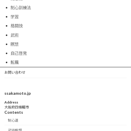
制心訓練法
学習
格闘技
武術
瞑想
自己啓発
転職
お問い合わせ
ssakamoto.jp
Address
大阪府四條畷市
Contents
制心道
武術瞑想