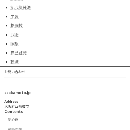
制心訓練法
学習
格闘技
武術
瞑想
自己啓発
転職
お問い合わせ
ssakamoto.jp
Address
大阪府四條畷市
Contents
制心道
武術瞑想