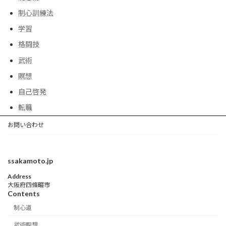
制心訓練法
学習
格闘技
武術
瞑想
自己啓発
転職
お問い合わせ
ssakamoto.jp
Address
大阪府四條畷市
Contents
制心道
武術瞑想