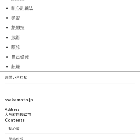
制心訓練法
学習
格闘技
武術
瞑想
自己啓発
転職
お問い合わせ
ssakamoto.jp
Address
大阪府四條畷市
Contents
制心道
武術瞑想