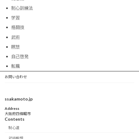
制心訓練法
学習
格闘技
武術
瞑想
自己啓発
転職
お問い合わせ
ssakamoto.jp
Address
大阪府四條畷市
Contents
制心道
武術瞑想