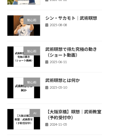
シン・サカモト｜武術瞑想
制心術
2025-08-08
武術瞑想で得た究極の動き
制心術
（ショート動画）
2025-06-11
武術瞑想とは何か
制心術
2025-05-10
【大阪京橋】瞑想｜武術教室
AI
（予約受付中）
2024-11-05