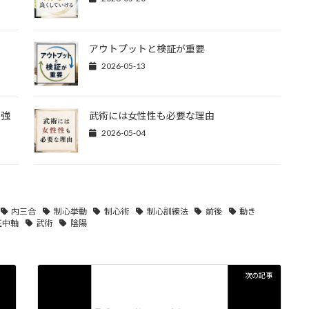
アウトプットと検証が重要
2026-05-13
と強
武術には女性性も必要な理由
2026-05-04
内三合
制心挙動
制心術
制心訓練法
前後
動き
正中軸
武術
陰陽
次の記事