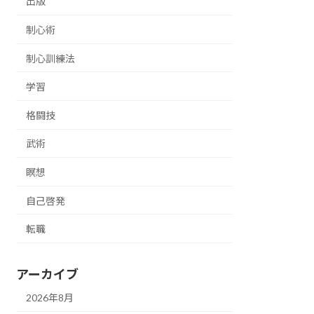
出版
制心術
制心訓練法
学習
格闘技
武術
瞑想
自己啓発
転職
アーカイブ
2026年8月