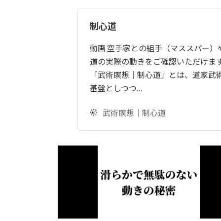
制心道
動画 空手家との組手（マススパー）
道の実際の動きをご確認いただけます
「武術瞑想｜制心道」とは、道家武
基盤としつつ…
武術瞑想｜制心道