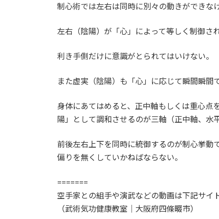
制心術では左右は同時に別々の動きができな
新
日
時
左右（陰陽）が「心」によって等しく制御さ
:
利き手側だけに意識がとられてはいけない。
また虚実（陰陽）も「心」に応じて瞬間瞬間
身体にあてはめると、正中軸もしくは重心点
陽」として調和させるのが三軸（正中軸、水
前後左右上下を同時に統御するのが制心挙動
偏りを無くしていかねばならない。
=======
空手家との組手や演武などの動画は下記サイ
（武術気功健康教室｜大阪府四條畷市）