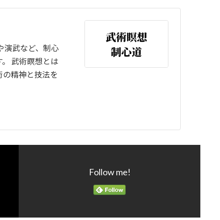
や演武など、制心
。 武術瞑想とは
術の精神と技法を
Follow me!