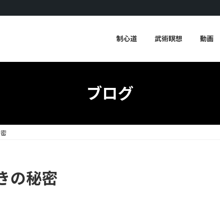
制心道
武術瞑想
動画
ブログ
秘密
きの秘密