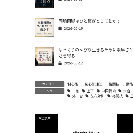
両腕両脚はひと繋ぎとして動かす
2026-05-19
ゆっくりのんびり生きるために素早さ
さを得る
2026-05-12
制心術
、
制心訓練法
、
格闘技
、
武術
カテゴリー
三軸
上下
中国武術
六合
タグ
外三合
左右対称
格闘技
前の記事