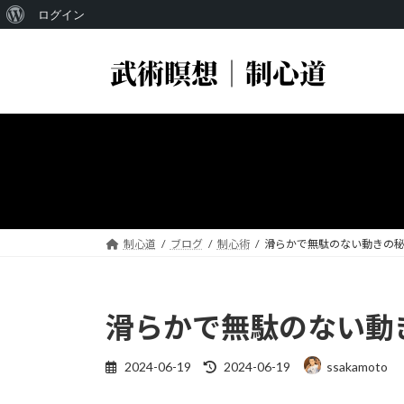
WordPress
ログイン
コ
ナ
に
ン
ビ
つ
テ
ゲ
い
ン
ー
ツ
シ
て
へ
ョ
ス
ン
キ
に
ッ
移
プ
動
制心道
ブログ
制心術
滑らかで無駄のない動きの
滑らかで無駄のない動
最
2024-06-19
2024-06-19
ssakamoto
終
更