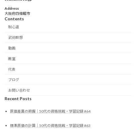
Address
大阪府四條畷市
Contents
制心道
武術瞑想
動画
教室
代表
ブログ
お問い合わせ
Recent Posts
原価差異の把握｜50代の資格挑戦・学習記録 #64
標準原価の計算｜50代の資格挑戦・学習記録 #63