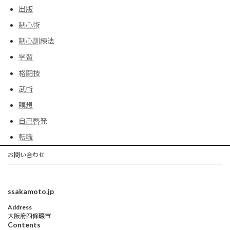
出版
制心術
制心訓練法
学習
格闘技
武術
瞑想
自己啓発
転職
お問い合わせ
ssakamoto.jp
Address
大阪府四條畷市
Contents