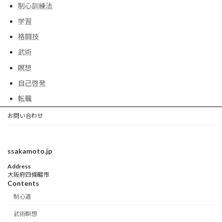
制心訓練法
学習
格闘技
武術
瞑想
自己啓発
転職
お問い合わせ
ssakamoto.jp
Address
大阪府四條畷市
Contents
制心道
武術瞑想