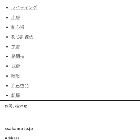
ライティング
出版
制心術
制心訓練法
学習
格闘技
武術
瞑想
自己啓発
転職
お問い合わせ
ssakamoto.jp
Address