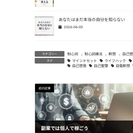
あなたはまだ本当の自分を知らない
2026-06-03
制心術
、
制心訓練法
、
瞑想
、
自己啓
カテゴリー
マインドセット
ライフハック
タグ
自己啓発
自己管理
自衛瞑想
前の記事
副業では個人で稼ごう