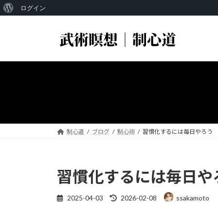
WordPress
ログイン
コ
ナ
に
ン
ビ
つ
テ
ゲ
い
ン
ー
ツ
シ
て
へ
ョ
ス
ン
キ
に
ッ
移
プ
動
制心道
ブログ
制心術
習慣化するには毎日やろう
習慣化するには毎日や
最
2025-04-03
2026-02-08
ssakamoto
終
更