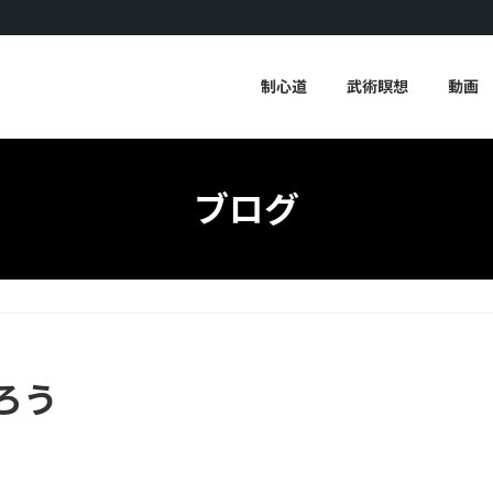
制心道
武術瞑想
動画
ブログ
ろう