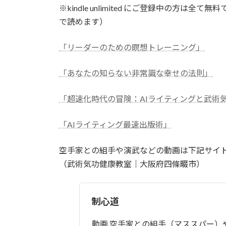
※kindle unlimited にご登録中の方
で読めます）
「リーダーのための瞑想トレーニング」
「あなたの知らない非常識な幸せの法則」
「超速化時代の冒険：AIライティングと武術
「AIライティング最速出版術」
空手家との組手や演武などの動画は下記サイ
（武術気功健康教室｜大阪府四條畷市）
制心道
動画 空手家との組手（マススパー）