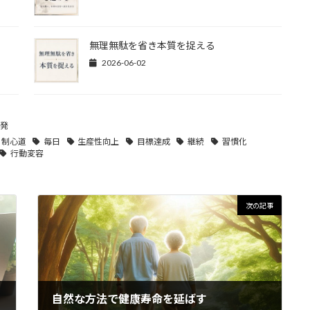
無理無駄を省き本質を捉える
2026-06-02
発
制心道
毎日
生産性向上
目標達成
継続
習慣化
行動変容
次の記事
自然な方法で健康寿命を延ばす