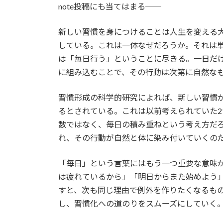
note投稿にも当てはまる──
新
日
時
新しい習慣を身につけることは人生を変える
:
している。これは一体なぜだろうか。それは
は「毎日行う」ということに尽きる。一日だ
に組み込むことで、その行動は次第に自然な
習慣形成の科学的研究によれば、新しい習慣が
るとされている。これは以前考えられていた2
数ではなく、毎日の積み重ねという考え方だ
れ、その行動が自然と体に染み付いていくの
「毎日」という言葉にはもう一つ重要な意味
は疲れているから」「明日からまた始めよう
すと、次も同じ理由で例外を作りたくなるも
し、習慣化への道のりをスムーズにしていく