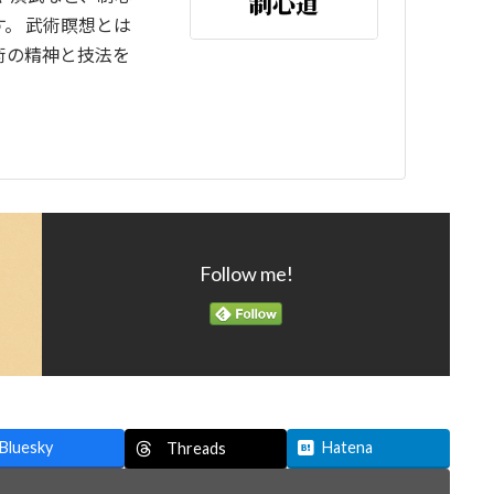
。 武術瞑想とは
術の精神と技法を
Follow me!
Bluesky
Hatena
Threads