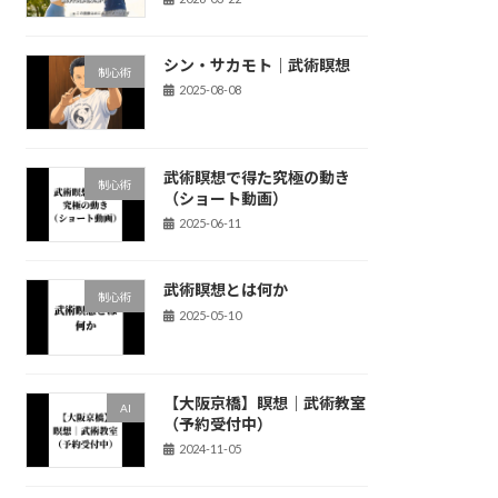
シン・サカモト｜武術瞑想
制心術
2025-08-08
武術瞑想で得た究極の動き
制心術
（ショート動画）
2025-06-11
武術瞑想とは何か
制心術
2025-05-10
【大阪京橋】瞑想｜武術教室
AI
（予約受付中）
2024-11-05