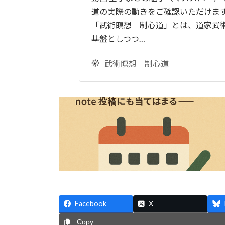
道の実際の動きをご確認いただけます
「武術瞑想｜制心道」とは、道家武
基盤としつつ…
武術瞑想｜制心道
Facebook
X
Copy