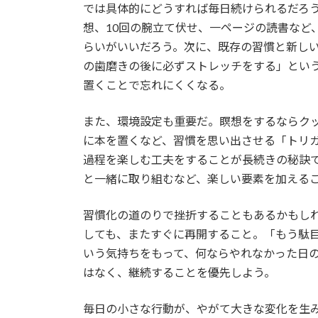
では具体的にどうすれば毎日続けられるだろ
想、10回の腕立て伏せ、一ページの読書など
らいがいいだろう。次に、既存の習慣と新し
の歯磨きの後に必ずストレッチをする」とい
置くことで忘れにくくなる。
また、環境設定も重要だ。瞑想をするならク
に本を置くなど、習慣を思い出させる「トリ
過程を楽しむ工夫をすることが長続きの秘訣
と一緒に取り組むなど、楽しい要素を加える
習慣化の道のりで挫折することもあるかもし
しても、またすぐに再開すること。「もう駄
いう気持ちをもって、何ならやれなかった日
はなく、継続することを優先しよう。
毎日の小さな行動が、やがて大きな変化を生