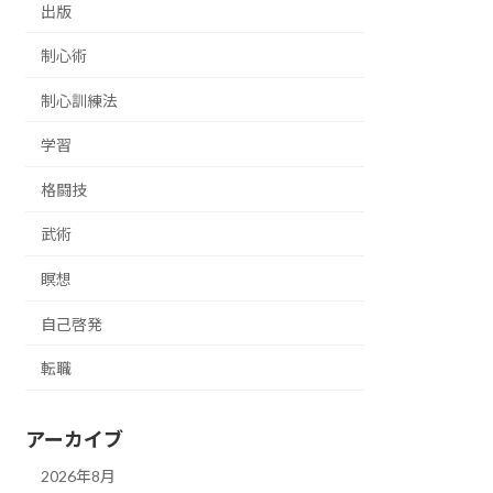
出版
制心術
制心訓練法
学習
格闘技
武術
瞑想
自己啓発
転職
アーカイブ
2026年8月