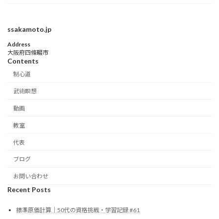
ssakamoto.jp
Address
大阪府四條畷市
Contents
制心道
武術瞑想
動画
教室
代表
ブログ
お問い合わせ
Recent Posts
標準原価計算｜50代の資格挑戦・学習記録 #61