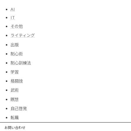
AI
IT
その他
ライティング
出版
制心術
制心訓練法
学習
格闘技
武術
瞑想
自己啓発
転職
お問い合わせ