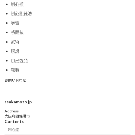
制心術
制心訓練法
学習
格闘技
武術
瞑想
自己啓発
転職
お問い合わせ
ssakamoto.jp
Address
大阪府四條畷市
Contents
制心道