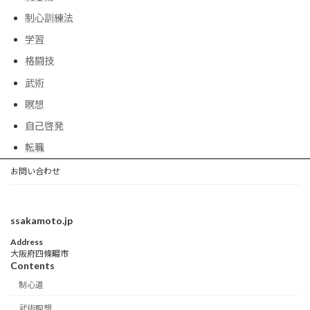
制心訓練法
学習
格闘技
武術
瞑想
自己啓発
転職
お問い合わせ
ssakamoto.jp
Address
大阪府四條畷市
Contents
制心道
武術瞑想