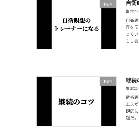
自衛
制心術
2023-
自衛瞑
容を伝
ってい
もし習
継続
制心術
2023-
武術瞑
工夫が
観的に
適だ。