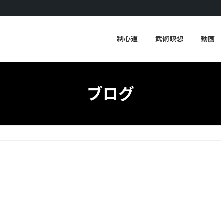
制心道
武術瞑想
動画
ブログ