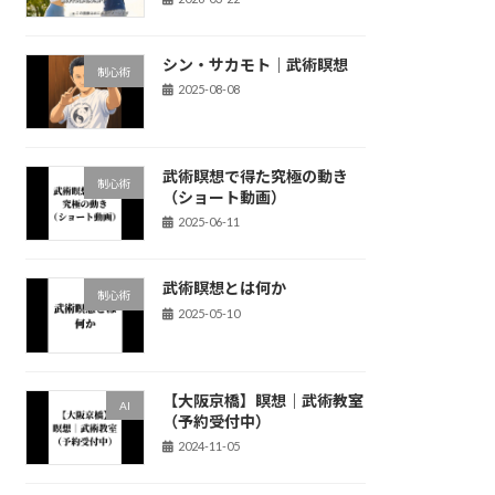
シン・サカモト｜武術瞑想
制心術
2025-08-08
武術瞑想で得た究極の動き
制心術
（ショート動画）
2025-06-11
武術瞑想とは何か
制心術
2025-05-10
【大阪京橋】瞑想｜武術教室
AI
（予約受付中）
2024-11-05