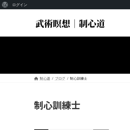
WordPress
ログイン
コ
ナ
に
ン
ビ
つ
テ
ゲ
い
ン
ー
ツ
シ
て
へ
ョ
ス
ン
キ
に
ッ
移
プ
動
制心道
ブログ
制心訓練士
制心訓練士