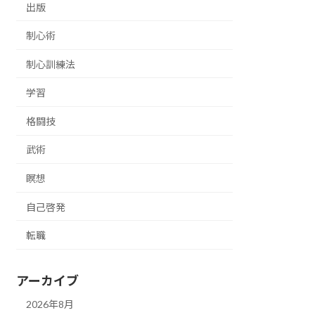
出版
制心術
制心訓練法
学習
格闘技
武術
瞑想
自己啓発
転職
アーカイブ
2026年8月