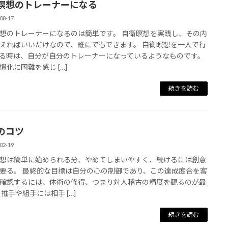
瞑想のトレーナーになる
08-17
想のトレーナーになるのは簡単です。 自衛瞑想を実践し、その内
えればいいだけなので、誰にでもできます。 自衛瞑想を一人で行
る時は、自分が自分のトレーナーになっているようなものです。
慣化に困難を感じ […]
続きを読む
のコツ
02-19
想は簡単に始められる分、やめてしまいやすく、続けるには創意
要る。 最終的な目標は自分の心の制御であり、この達成度合を客
確認するには、体術の修得、つまり対人稽古の精度を観るのが最
 推手や組手には相手 […]
続きを読む